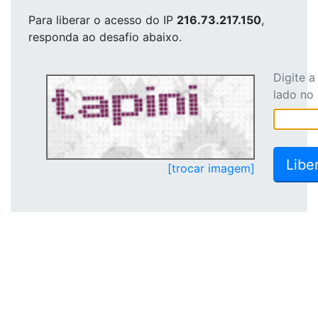
Para liberar o acesso
do IP
216.73.217.150
,
responda ao desafio abaixo.
Digite 
lado no
[trocar imagem]