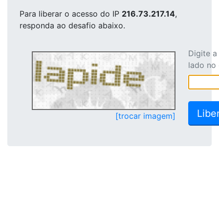
Para liberar o acesso
do IP
216.73.217.14
,
responda ao desafio abaixo.
Digite 
lado no
[trocar imagem]