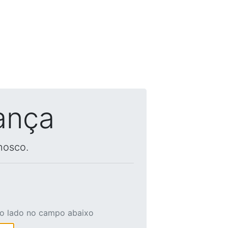
ança
nosco.
ao lado no campo abaixo