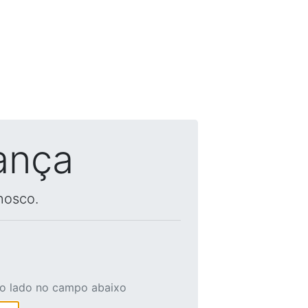
ança
nosco.
ao lado no campo abaixo