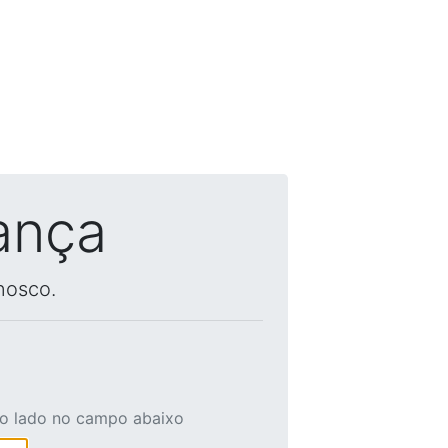
ança
nosco.
ao lado no campo abaixo