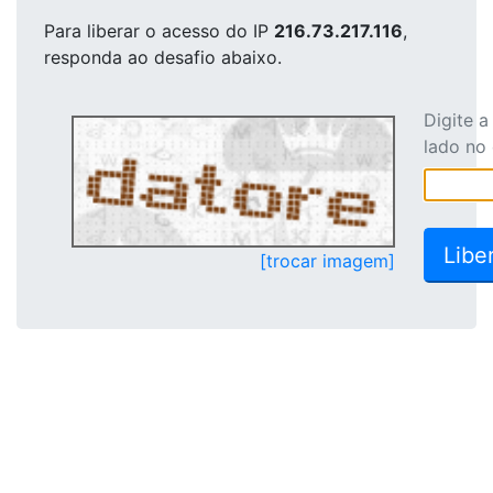
Para liberar o acesso
do IP
216.73.217.116
,
responda ao desafio abaixo.
Digite 
lado no
[trocar imagem]