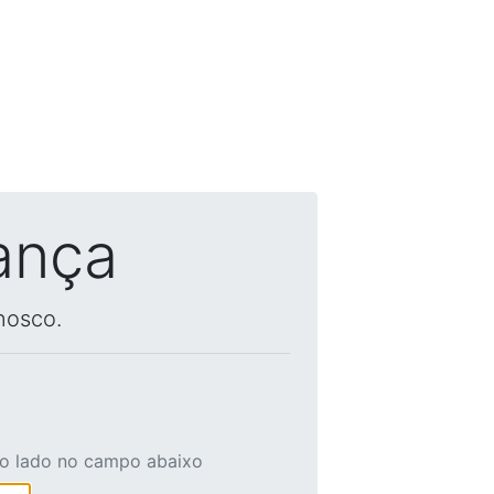
ança
nosco.
ao lado no campo abaixo