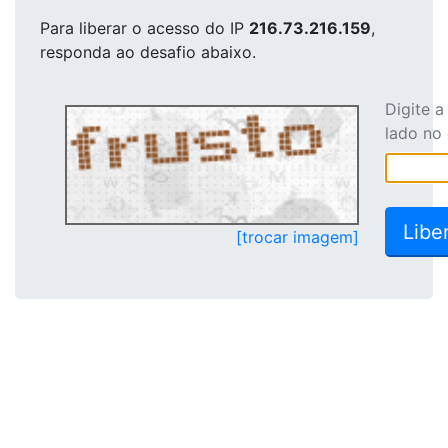
Para liberar o acesso
do IP
216.73.216.159
,
responda ao desafio abaixo.
Digite 
lado no
[trocar imagem]