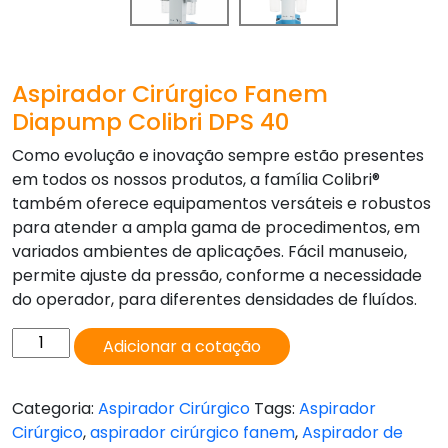
Aspirador Cirúrgico Fanem
Diapump Colibri DPS 40
Como evolução e inovação sempre estão presentes
em todos os nossos produtos, a família Colibri®
também oferece equipamentos versáteis e robustos
para atender a ampla gama de procedimentos, em
variados ambientes de aplicações. Fácil manuseio,
permite ajuste da pressão, conforme a necessidade
do operador, para diferentes densidades de fluídos.
Aspirador
Adicionar a cotação
Cirúrgico
Fanem
Categoria:
Aspirador Cirúrgico
Tags:
Aspirador
Diapump
Cirúrgico
,
aspirador cirúrgico fanem
,
Aspirador de
Colibri