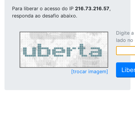
Para liberar o acesso
do IP
216.73.216.57
,
responda ao desafio abaixo.
Digite 
lado no
[trocar imagem]