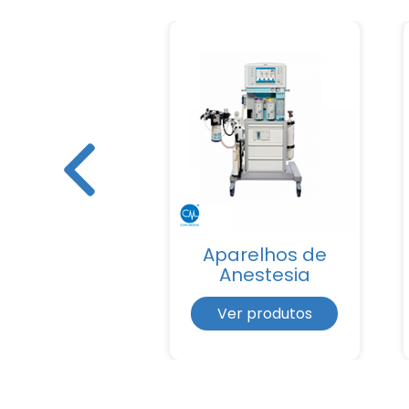
ntiladores
Aparelhos de
lmonares
Anestesia
r produtos
Ver produtos