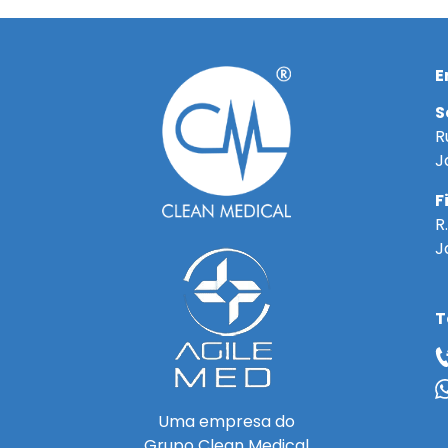
E
S
R
J
F
R
J
T
Uma empresa do
Grupo Clean Medical