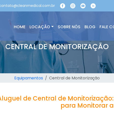
ontato@cleanmedical.com.br
HOME
LOCAÇÃO
SOBRE NÓS
BLOG
FALE 
CENTRAL DE MONITORIZAÇÃO
Equipamentos
Central de Monitorização
Aluguel de Central de Monitorizaçã
para Monitorar 