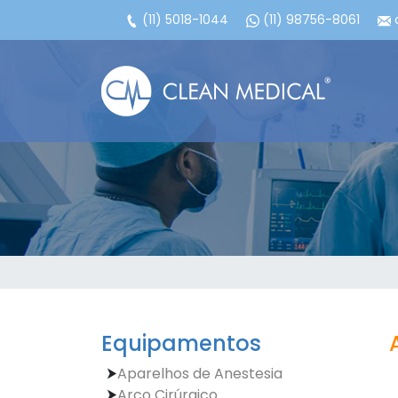
(11) 5018-1044
(11) 98756-8061
c
Equipamentos
Aparelhos de Anestesia
Arco Cirúrgico