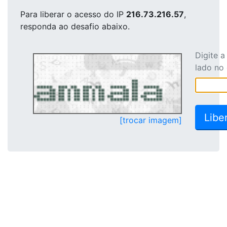
Para liberar o acesso
do IP
216.73.216.57
,
responda ao desafio abaixo.
Digite 
lado no
[trocar imagem]