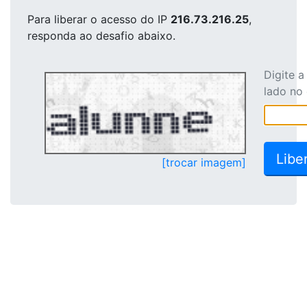
Para liberar o acesso
do IP
216.73.216.25
,
responda ao desafio abaixo.
Digite 
lado no
[trocar imagem]