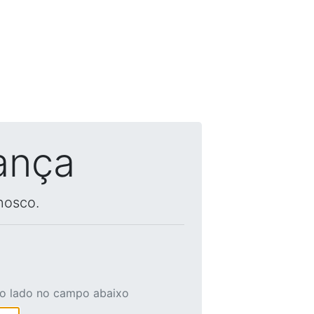
ança
nosco.
ao lado no campo abaixo