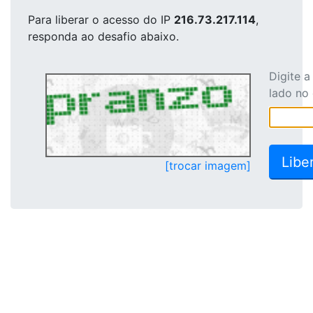
Para liberar o acesso
do IP
216.73.217.114
,
responda ao desafio abaixo.
Digite 
lado no
[trocar imagem]